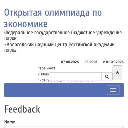
Открытая олимпиада по
экономике
Федеральное государственное бюджетное учреждение
науки
«Вологодский научный центр Российской академии
наук»
07.08.2026
08.2026
с 01.01.2026
Page views
Visitors
* - daily average in the current month
Toggle
navigat
Feedback
Name