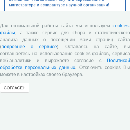
магистратуре и аспирантуре научной организации!
Научно-образовательный центр ВолНЦ РАН подвел
итоги ежегодного конкурса научно-исследовательских
работ среди обучающихся 8-11 классов и студентов
Для оптимальной работы сайта мы используем
cookies-
средних профессиональных образовательных
файлы
, а также сервис для сбора и статистического
учреждений
анализа данных о посещении Вами страниц сайта
Все сообщения »
(
подробнее о сервисе
). Оставаясь на сайте, в
соглашаетесь на использование cookies-файлов, сервиса
веб-аналитики и выражаете согласие с
Политикой
обработки персональных данных
. Отключить cookies В
можете в настройках своего браузера.
СОГЛАСЕН
Обратная связь
© 2000-2026 Вологодский научный центр Российской
академии наук