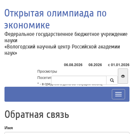
Открытая олимпиада по
экономике
Федеральное государственное бюджетное учреждение
науки
«Вологодский научный центр Российской академии
наук»
06.08.2026
08.2026
с 01.01.2026
Просмотры
Посетители
* - в среднем в день за текущий месяц
Toggle
navigat
Обратная связь
Имя