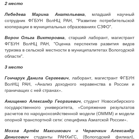
2 место
Лебедева Марина Анатольевна
, младший научный
сотрудник ФГБУН ВолНЦ РАН
, "
Развитие потребительской
кооперации в муниципальных образованиях СЗФО".
Ворон Ольга Викторовна
, старший лаборант, магистрант
ФГБУН ВолНЦ РАН
, "
Оценка перспектив развития видов
туризма в сельской местности в муниципалитетах Вологодской
области".
3 место
Гончарук Данила Сергеевич
, лаборант, магистрант ФГБУН
ВолНЦ РАН, «Анализ доходного неравенства в России и
граничащих с ней странах».
Анищенко Александр Георгиевич
, студент Новосибирского
государственного университета, «Сопряжение результатов
расчетов по народнохозяйственной модели (ОМММ) и модели
опорной транспортной сети: специфика Азиатской России».
Мохов Артём Максимович
и
Червочкин Александр
Денисович
студенты РАНХиГС, (Вологодский филиал),