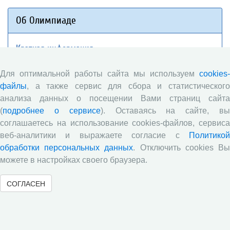
Об Олимпиаде
Краткая информация
Оргкомитет
Для оптимальной работы сайта мы используем
cookies-
Документы
файлы
, а также сервис для сбора и статистического
Региональные площадки
анализа данных о посещении Вами страниц сайта
СМИ об Олимпиаде
(
подробнее о сервисе
). Оставаясь на сайте, в
Контакты
соглашаетесь на использование cookies-файлов, сервиса
веб-аналитики и выражаете согласие с
Политикой
обработки персональных данных
. Отключить cookies В
Материалы Олимпиады
можете в настройках своего браузера.
Задания прошлых лет
СОГЛАСЕН
Работы победителей и призеров
Сертификаты участников
Рекомендованная литература