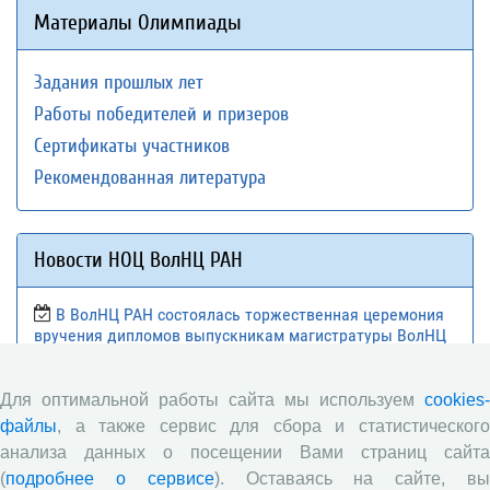
Материалы Олимпиады
Задания прошлых лет
Работы победителей и призеров
Сертификаты участников
Рекомендованная литература
Новости НОЦ ВолНЦ РАН
В ВолНЦ РАН состоялась торжественная церемония
вручения дипломов выпускникам магистратуры ВолНЦ
РАН
Подведены итоги просветительской работы Научно-
Для оптимальной работы сайта мы используем
cookies-
образовательного центра ВолНЦ РАН в 2025/2026
файлы
, а также сервис для сбора и статистического
учебном году
анализа данных о посещении Вами страниц сайта
Государственная итоговая аттестация в
(
подробнее о сервисе
). Оставаясь на сайте, в