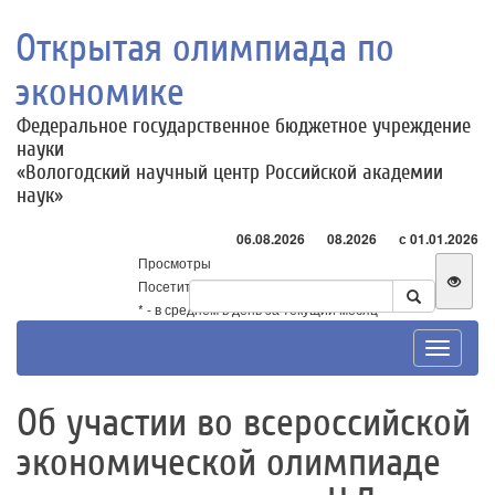
Открытая олимпиада по
экономике
Федеральное государственное бюджетное учреждение
науки
«Вологодский научный центр Российской академии
наук»
06.08.2026
08.2026
с 01.01.2026
Просмотры
Посетители
* - в среднем в день за текущий месяц
Toggle
navigat
Об участии во всероссийской
экономической олимпиаде