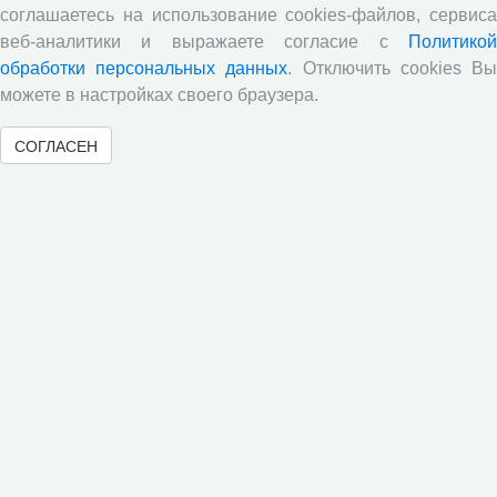
магистратуре!
соглашаетесь на использование cookies-файлов, сервиса
Внимание! В ВолНЦ РАН стартовала приемная
веб-аналитики и выражаете согласие с
Политикой
кампания! Приглашаем получить образование в
обработки персональных данных
. Отключить cookies В
магистратуре и аспирантуре научной организации!
можете в настройках своего браузера.
Научно-образовательный центр ВолНЦ РАН подвел
итоги ежегодного конкурса научно-исследовательских
СОГЛАСЕН
работ среди обучающихся 8-11 классов и студентов
средних профессиональных образовательных
учреждений
Все сообщения »
Обратная связь