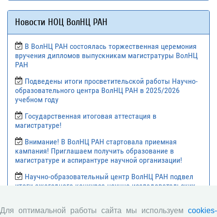
Новости НОЦ ВолНЦ РАН
В ВолНЦ РАН состоялась торжественная церемония
вручения дипломов выпускникам магистратуры ВолНЦ
РАН
Подведены итоги просветительской работы Научно-
образовательного центра ВолНЦ РАН в 2025/2026
учебном году
Государственная итоговая аттестация в
магистратуре!
Внимание! В ВолНЦ РАН стартовала приемная
кампания! Приглашаем получить образование в
магистратуре и аспирантуре научной организации!
Научно-образовательный центр ВолНЦ РАН подвел
итоги ежегодного конкурса научно-исследовательских
работ среди обучающихся 8-11 классов и студентов
средних профессиональных образовательных
Для оптимальной работы сайта мы используем
cookies-
учреждений