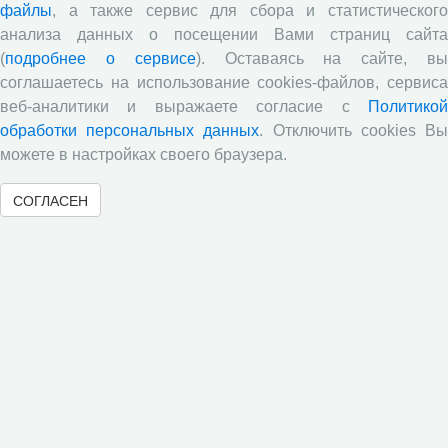
файлы
, а также сервис для сбора и статистического
Все сообщения »
анализа данных о посещении Вами страниц сайта
(
подробнее о сервисе
). Оставаясь на сайте, в
соглашаетесь на использование cookies-файлов, сервиса
веб-аналитики и выражаете согласие с
Политикой
обработки персональных данных
. Отключить cookies В
можете в настройках своего браузера.
Обратная связь
СОГЛАСЕН
© 2000-2026 Вологодский научный центр Российской
академии наук
Контент доступен под лицензией
Creative Commons Attribution-
NonCommercial-NoDerivatives 4.0 International License
Метаданные издания можно просматривать, скачивать, копировать и
распространять без дополнительного разрешения