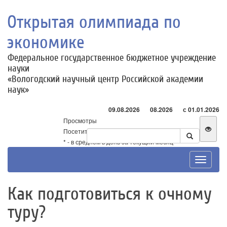
Открытая олимпиада по
экономике
Федеральное государственное бюджетное учреждение
науки
«Вологодский научный центр Российской академии
наук»
09.08.2026
08.2026
с 01.01.2026
Просмотры
Посетители
* - в среднем в день за текущий месяц
Toggle
navigat
Как подготовиться к очному
туру?