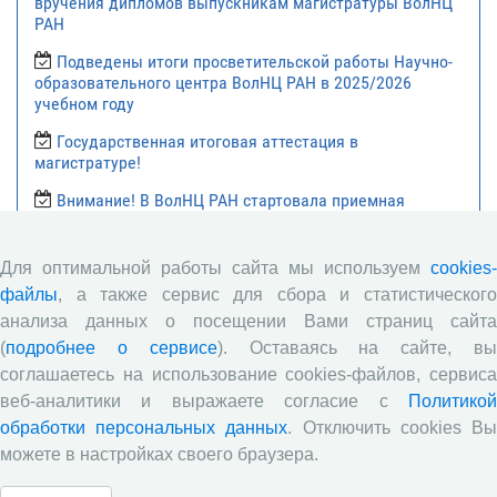
вручения дипломов выпускникам магистратуры ВолНЦ
РАН
Подведены итоги просветительской работы Научно-
образовательного центра ВолНЦ РАН в 2025/2026
учебном году
Государственная итоговая аттестация в
магистратуре!
Внимание! В ВолНЦ РАН стартовала приемная
кампания! Приглашаем получить образование в
магистратуре и аспирантуре научной организации!
Для оптимальной работы сайта мы используем
cookies-
Научно-образовательный центр ВолНЦ РАН подвел
файлы
, а также сервис для сбора и статистического
итоги ежегодного конкурса научно-исследовательских
работ среди обучающихся 8-11 классов и студентов
анализа данных о посещении Вами страниц сайта
средних профессиональных образовательных
(
подробнее о сервисе
). Оставаясь на сайте, в
учреждений
соглашаетесь на использование cookies-файлов, сервиса
Все сообщения »
веб-аналитики и выражаете согласие с
Политикой
обработки персональных данных
. Отключить cookies В
можете в настройках своего браузера.