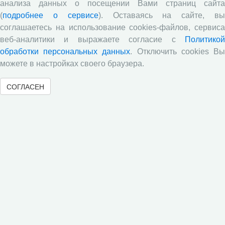
учебном году
анализа данных о посещении Вами страниц сайта
(
подробнее о сервисе
). Оставаясь на сайте, в
Государственная итоговая аттестация в
соглашаетесь на использование cookies-файлов, сервиса
магистратуре!
веб-аналитики и выражаете согласие с
Политикой
Внимание! В ВолНЦ РАН стартовала приемная
обработки персональных данных
. Отключить cookies В
кампания! Приглашаем получить образование в
можете в настройках своего браузера.
магистратуре и аспирантуре научной организации!
Научно-образовательный центр ВолНЦ РАН подвел
СОГЛАСЕН
итоги ежегодного конкурса научно-исследовательских
работ среди обучающихся 8-11 классов и студентов
средних профессиональных образовательных
учреждений
Все сообщения »