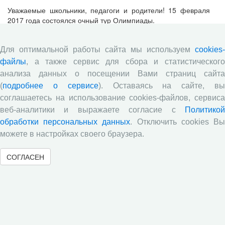
Уважаемые школьники, педагоги и родители! 15 февраля
2017 года состоялся очный тур Олимпиады.
Региональные площадки очного тура
Для оптимальной работы сайта мы используем
cookies-
файлы
, а также сервис для сбора и статистического
анализа данных о посещении Вами страниц сайта
(
подробнее о сервисе
). Оставаясь на сайте, в
соглашаетесь на использование cookies-файлов, сервиса
веб-аналитики и выражаете согласие с
Политикой
обработки персональных данных
. Отключить cookies В
можете в настройках своего браузера.
01.02.2017
СОГЛАСЕН
Уважаемые преподаватели и школьники из регионов РФ и
Республики Беларусь! Очный тур Олимпиады для вас будет
проходить на базе региональных площадок
образовательных учреждений в регионах РФ и Республики
Беларусь 15 февраля 2017 года с 14.00 до 17.00 по
Московскому времени.