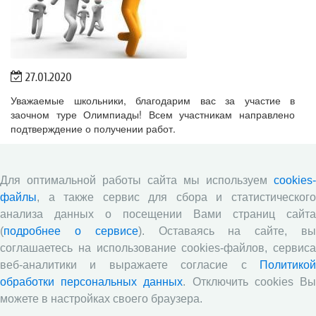
27.01.2020
Уважаемые школьники, благодарим вас за участие в
заочном туре Олимпиады! Всем участникам направлено
подтверждение о получении работ.
Итоги заочного тура будут размещены на сайте не ранее 10
февраля 2020 года. Следите за новостями!
Для оптимальной работы сайта мы используем
cookies-
файлы
, а также сервис для сбора и статистического
Успейте сдать олимпиадную работу!
анализа данных о посещении Вами страниц сайта
(
подробнее о сервисе
). Оставаясь на сайте, в
соглашаетесь на использование cookies-файлов, сервиса
веб-аналитики и выражаете согласие с
Политикой
обработки персональных данных
. Отключить cookies В
можете в настройках своего браузера.