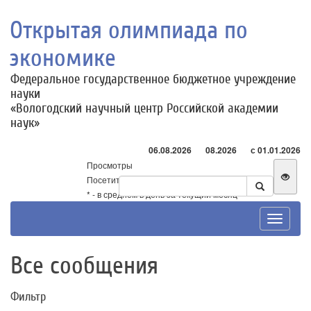
Открытая олимпиада по
экономике
Федеральное государственное бюджетное учреждение
науки
«Вологодский научный центр Российской академии
наук»
06.08.2026
08.2026
с 01.01.2026
Просмотры
Посетители
* - в среднем в день за текущий месяц
Toggle
navigat
Все сообщения
Фильтр