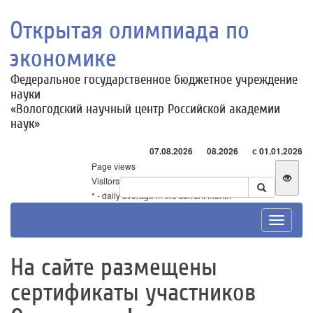
Открытая олимпиада по
экономике
Федеральное государственное бюджетное учреждение
науки
«Вологодский научный центр Российской академии
наук»
07.08.2026
08.2026
с 01.01.2026
Page views
Visitors
* - daily average in the current month
Toggle
navigat
На сайте размещены
сертификаты участников